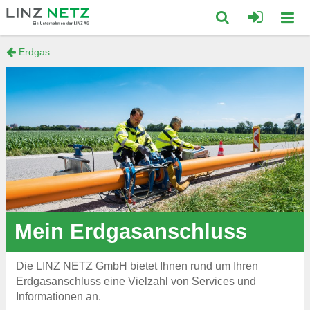
zum
zum
Inhalt
Footer
Suche
Erdgas
Mobi
springen
springen
öffnen/schließ
Navig
öffne
Mein Erdgasanschluss
Die LINZ NETZ GmbH bietet Ihnen rund um Ihren
Erdgasanschluss eine Vielzahl von Services und
Informationen an.