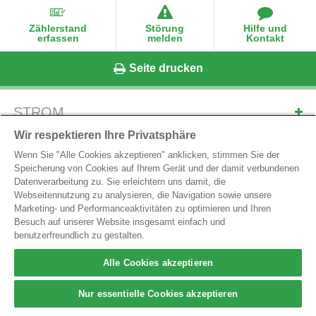
Zählerstand
Störung
Hilfe und
erfassen
melden
Kontakt
Seite drucken
STROM
ERDGAS
Wir respektieren Ihre Privatsphäre
ONLINE-SERVICES
Wenn Sie "Alle Cookies akzeptieren" anklicken, stimmen Sie der
Speicherung von Cookies auf Ihrem Gerät und der damit verbundenen
MARKTPARTNER-SERVICES
Datenverarbeitung zu. Sie erleichtern uns damit, die
Webseitennutzung zu analysieren, die Navigation sowie unsere
Marketing- und Performanceaktivitäten zu optimieren und Ihren
Besuch auf unserer Website insgesamt einfach und
LINZ NETZ GmbH
benutzerfreundlich zu gestalten.
Wiener Straße 125, A-4021 Linz
E-Mail:
office@linznetz.at
Alle Cookies akzeptieren
Tel.
0732/3403-9050
Nur essentielle Cookies akzeptieren
Impressum
Datenschutz
Hinweisgebersystem