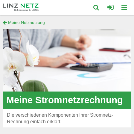
zum
zum
Inhalt
Footer
Suche
Meine Netznutzung
Mobi
springen
springen
öffnen/schließ
Navig
öffne
Meine Stromnetzrechnung
Die verschiedenen Komponenten Ihrer Stromnetz-
Rechnung einfach erklärt.