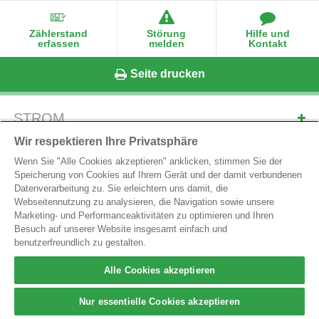
Zählerstand
Störung
Hilfe und
erfassen
melden
Kontakt
Seite drucken
STROM
ERDGAS
Wir respektieren Ihre Privatsphäre
Wenn Sie "Alle Cookies akzeptieren" anklicken, stimmen Sie der
ONLINE-SERVICES
Speicherung von Cookies auf Ihrem Gerät und der damit verbundenen
MARKTPARTNER-SERVICES
Datenverarbeitung zu. Sie erleichtern uns damit, die
Webseitennutzung zu analysieren, die Navigation sowie unsere
Marketing- und Performanceaktivitäten zu optimieren und Ihren
Besuch auf unserer Website insgesamt einfach und
LINZ NETZ GmbH
benutzerfreundlich zu gestalten.
Wiener Straße 125, A-4021 Linz
E-Mail:
office@linznetz.at
Alle Cookies akzeptieren
Tel.
0732/3403-9050
Nur essentielle Cookies akzeptieren
Impressum
Datenschutz
Hinweisgebersystem