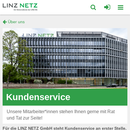
zum
zum
Inhalt
Footer
Suche
Über uns
Mobi
springen
springen
öffnen/schließ
Navig
öffne
Kundenservice
Unsere Mitarbeiter*innen stehen Ihnen gerne mit Rat
und Tat zur Seite!
Für die LINZ NETZ GmbH steht Kundenservice an erster Stelle.