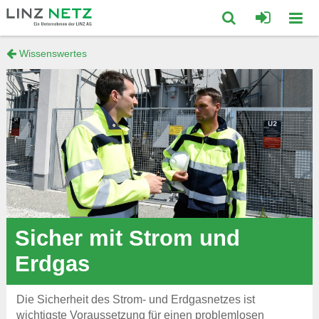
zum
zum
Inhalt
Footer
Suche
Wissenswertes
Mobi
springen
springen
öffnen/schließ
Navig
öffne
Sicher mit Strom und
Erdgas
Die Sicherheit des Strom- und Erdgasnetzes ist
wichtigste Voraussetzung für einen problemlosen